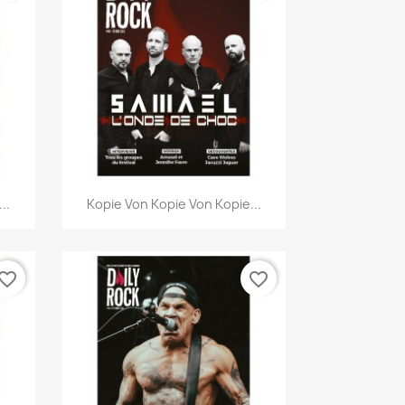
Vorschau

..
Kopie Von Kopie Von Kopie...
vorite_border
favorite_border