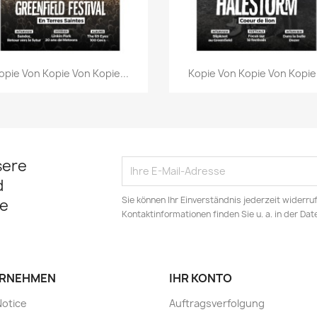
Vorschau
Vorschau


opie Von Kopie Von Kopie...
Kopie Von Kopie Von Kopie.
sere
d
Sie können Ihr Einverständnis jederzeit widerru
e
Kontaktinformationen finden Sie u. a. in der Da
RNEHMEN
IHR KONTO
Notice
Auftragsverfolgung