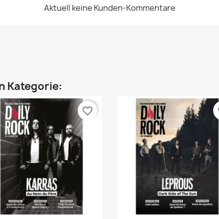
Aktuell keine Kunden-Kommentare
en Kategorie:
favorite_border
fa