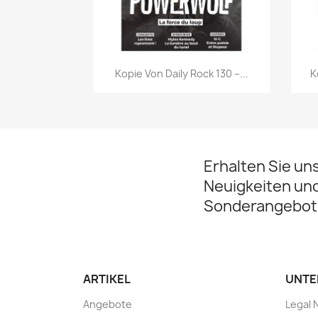
Vorschau

Kopie Von Daily Rock 130 –...
K
Erhalten Sie un
Neuigkeiten un
Sonderangebot
ARTIKEL
UNTE
Angebote
Legal 