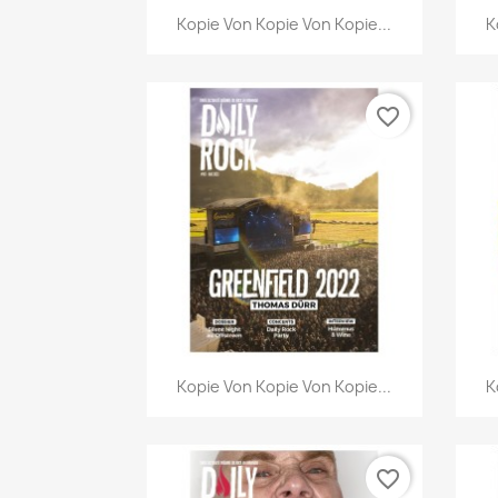
Vorschau

Kopie Von Kopie Von Kopie...
K
favorite_border
Vorschau

Kopie Von Kopie Von Kopie...
K
favorite_border