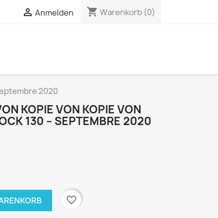
shopping_cart


Warenkorb
(0)
Anmelden
– Septembre 2020
VON KOPIE VON KOPIE VON
ROCK 130 – SEPTEMBRE 2020
favorite_border
WARENKORB