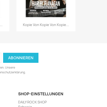
Vorschau

..
Kopie Von Kopie Von Kopie...
fen. Unsere
tenschutzerklärung.
SHOP-EINSTELLUNGEN
DAILY ROCK SHOP
Schweiz