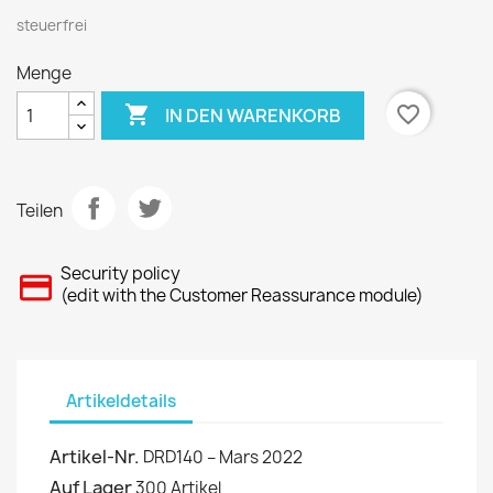
steuerfrei
Menge

favorite_border
IN DEN WARENKORB
Teilen
Security policy
(edit with the Customer Reassurance module)
Artikeldetails
Artikel-Nr.
DRD140 – Mars 2022
Auf Lager
300 Artikel