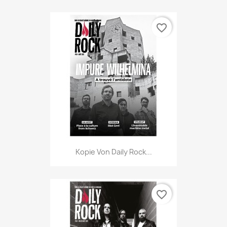
favorite_border
Kopie Von Daily Rock...
favorite_border