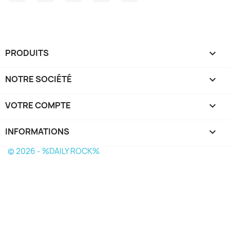
PRODUITS

NOTRE SOCIÉTÉ

VOTRE COMPTE

INFORMATIONS
keyboard_arrow_down
© 2026 - %DAILY ROCK%