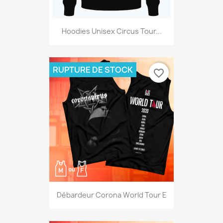
Hoodies Unisex Circus Tour...
RUPTURE DE STOCK
favorite_border
Débardeur Corona World Tour E