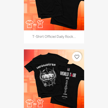
T-Shirt Officiel Daily Rock...
favorite_border