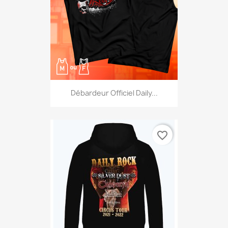
Débardeur Officiel Daily...
favorite_border