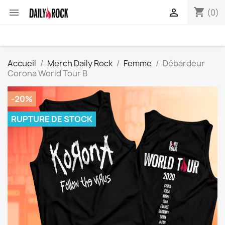
shopping_cart


(0)
Accueil
Merch Daily Rock
Femme
Débardeur
Corona World Tour B
-20%
RUPTURE DE STOCK