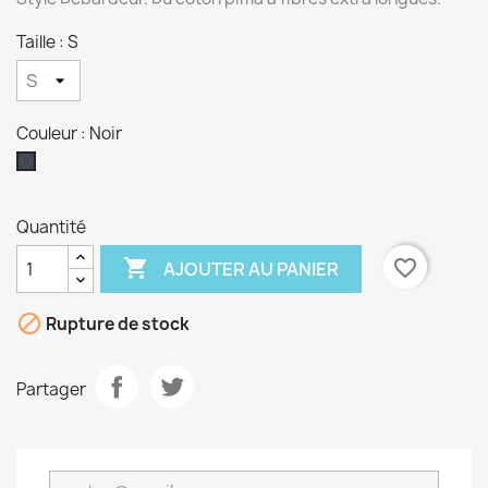
Taille : S
Couleur : Noir
Noir
Quantité

favorite_border
AJOUTER AU PANIER

Rupture de stock
Partager