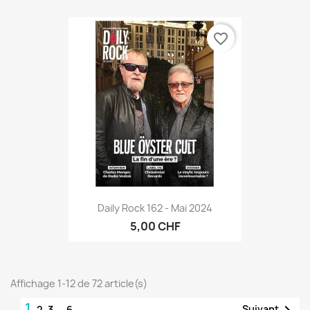
favorite_border
Daily Rock 162 - Mai 2024
5,00 CHF
Affichage 1-12 de 72 article(s)
1

Suivant
2
3
…
6