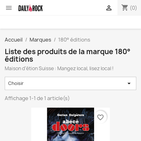
shopping_cart


(0)
Accueil
Marques
180° éditions
Liste des produits de la marque 180°
éditions
Maison d'étion Suisse :
Mangez local, lisez local !

Choisir
Affichage 1-1 de 1 article(s)
favorite_border