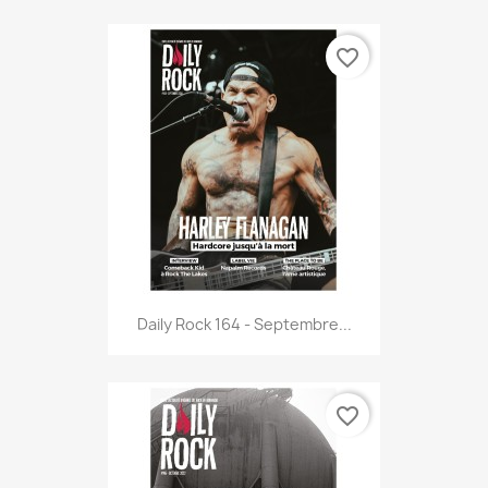
favorite_border
Daily Rock 164 - Septembre...
favorite_border