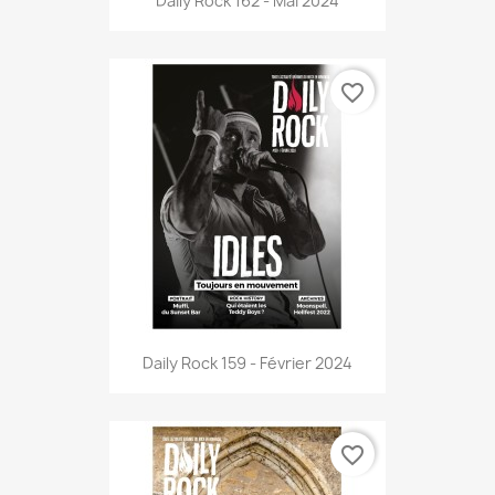
Daily Rock 162 - Mai 2024
favorite_border
Daily Rock 159 - Février 2024
favorite_border