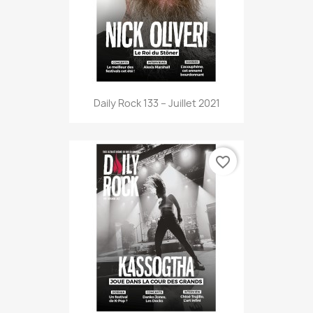
Daily Rock 133 – Juillet 2021
favorite_border