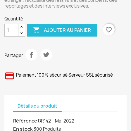
étranger, l’actualité des festivals et des concerts; des
reportages et des interviews exclusives.
Quantité

favorite_border
AJOUTER AU PANIER
Partager
Paiement 100% sécurisé Serveur SSL sécurisé
Détails du produit
Référence
DR142 – Mai 2022
En stock
300 Produits