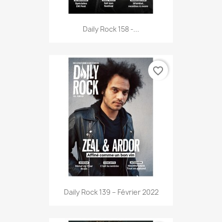
Daily Rock 158 -...
favorite_border
Daily Rock 139 – Février 2022