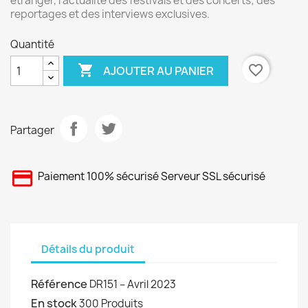
étranger, l’actualité des festivals et des concerts; des
reportages et des interviews exclusives.
Quantité

favorite_border
AJOUTER AU PANIER
Partager
Paiement 100% sécurisé Serveur SSL sécurisé
Détails du produit
Référence
DR151 – Avril 2023
En stock
300 Produits