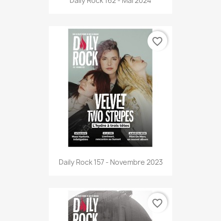
Daily Rock 162 - Mai 2024
favorite_border
Daily Rock 157 - Novembre 2023
favorite_border