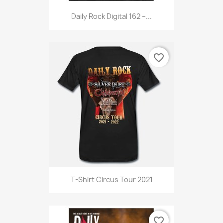
Daily Rock Digital 162 –...
favorite_border
T-Shirt Circus Tour 2021
favorite_border