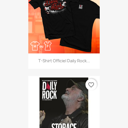
T-Shirt Officiel Daily Rock...
favorite_border