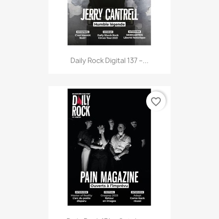
Daily Rock Digital 137 –...
favorite_border