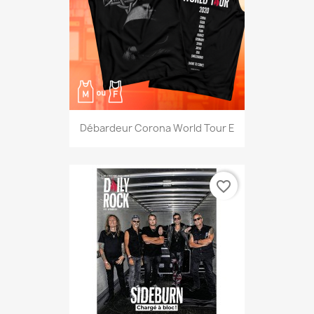
Débardeur Corona World Tour E
favorite_border