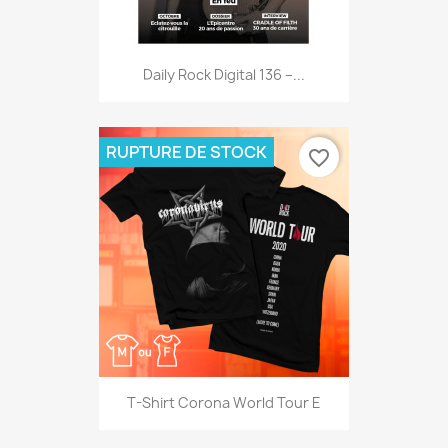
Daily Rock Digital 136 –...
RUPTURE DE STOCK
favorite_border
T-Shirt Corona World Tour E