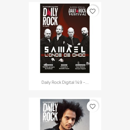
favorite_border
Daily Rock Digital 149 –...
favorite_border