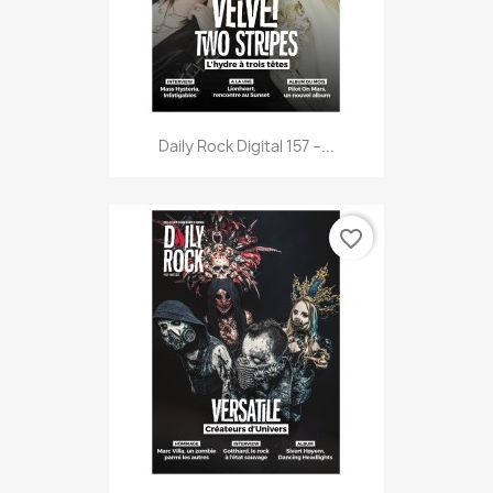
Daily Rock Digital 157 –...
favorite_border