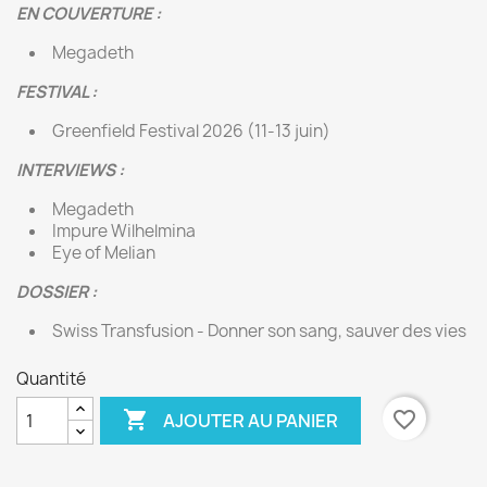
EN COUVERTURE :
Megadeth
FESTIVAL :
Greenfield Festival 2026 (11-13 juin)
INTERVIEWS :
Megadeth
Impure Wilhelmina
Eye of Melian
DOSSIER :
Swiss Transfusion - Donner son sang, sauver des vies
Quantité

favorite_border
AJOUTER AU PANIER