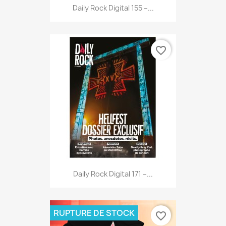
Daily Rock Digital 155 –...
favorite_border
Daily Rock Digital 171 –...
RUPTURE DE STOCK
favorite_border