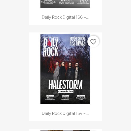
Daily Rock Digital 166 –...
favorite_border
Daily Rock Digital 154 –...