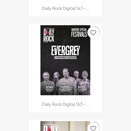
Daily Rock Digital 147 –...
favorite_border
Daily Rock Digital 163 –...
favorite_border