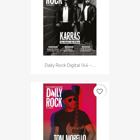
Daily Rock Digital 144 –...
favorite_border