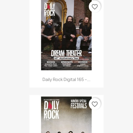
favorite_border
Daily Rock Digital 165 –...
favorite_border