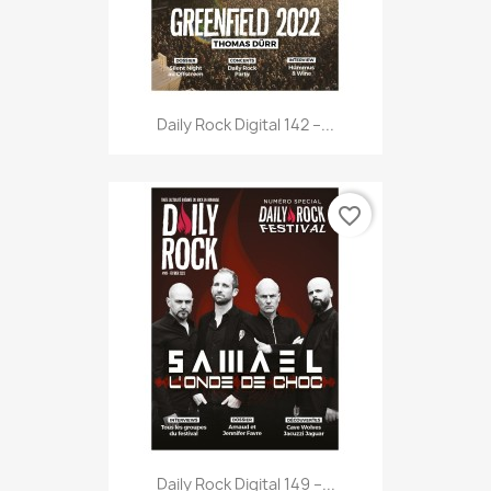
Daily Rock Digital 142 –...
favorite_border
Daily Rock Digital 149 –...