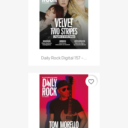
Daily Rock Digital 157 –...
favorite_border