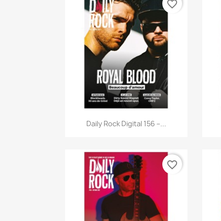
favorite_border
Aperçu rapide

Daily Rock Digital 156 –...
favorite_border