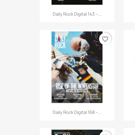
Aperçu rapide

Daily Rock Digital 143 –...
favorite_border
Aperçu rapide

Daily Rock Digital 168 –...