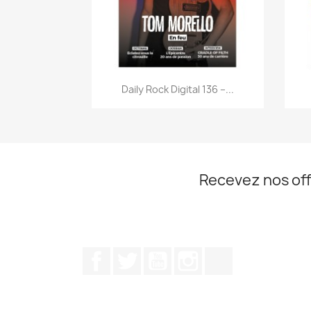
Aperçu rapide

Daily Rock Digital 136 –...
Recevez nos off
Facebook
Twitter
YouTube
Instagram
TikTok