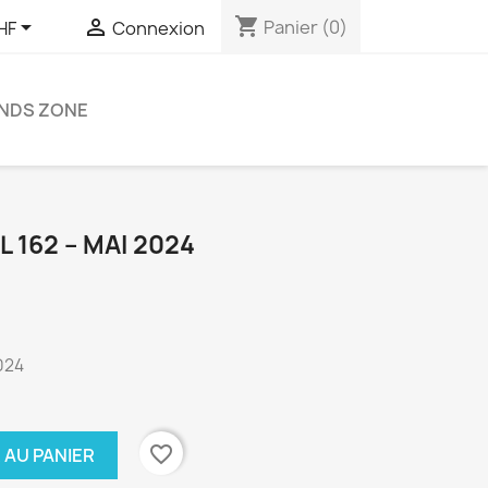
shopping_cart


Panier
(0)
HF
Connexion
ENDS ZONE
L 162 – MAI 2024
2024
favorite_border
 AU PANIER