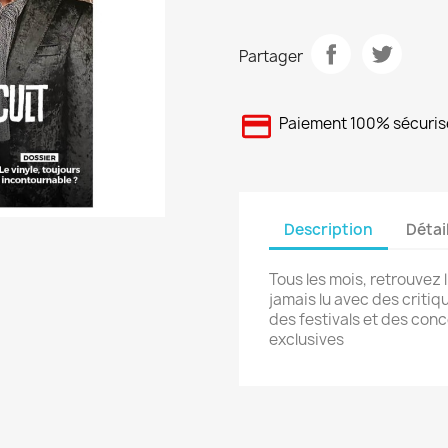
Partager
Paiement 100% sécuris
Description
Détai
Tous les mois, retrouvez 
jamais lu avec des critiq
des festivals et des con
exclusives