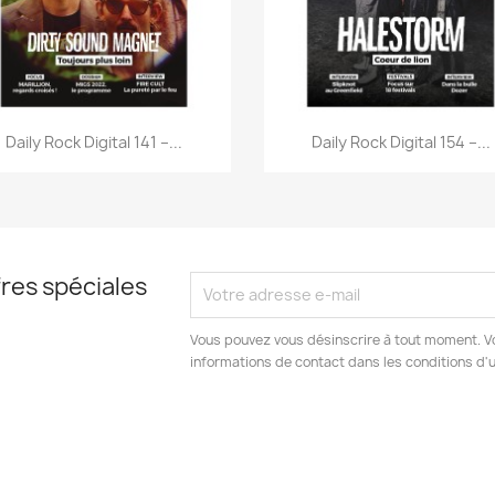
Aperçu rapide
Aperçu rapide


Daily Rock Digital 141 –...
Daily Rock Digital 154 –...
res spéciales
Vous pouvez vous désinscrire à tout moment. V
informations de contact dans les conditions d'ut