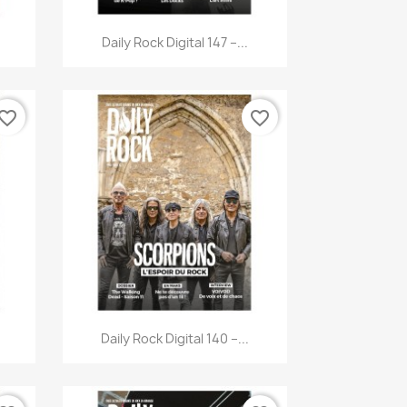
Aperçu rapide

Daily Rock Digital 147 –...
vorite_border
favorite_border
Aperçu rapide

Daily Rock Digital 140 –...