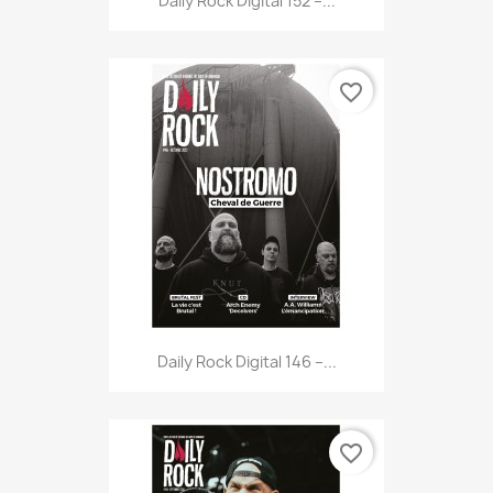
Daily Rock Digital 152 –...
favorite_border
Daily Rock Digital 146 –...
favorite_border